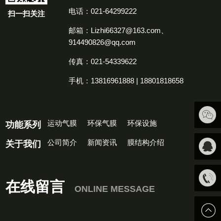
电话：021-64299222
扫一扫关注
邮箱：Lizhi66327@163.com、
914490826@qq.com
传真：021-54339622
手机：13816961888 | 18801818658
运动气膜
环保气膜
环保设施
功能系列
扫一扫
公司简介
新闻资讯
膜结构介绍
关于我们
关注我
QQ客
在线留言
ONLINE MESSAGE
们
服
13816